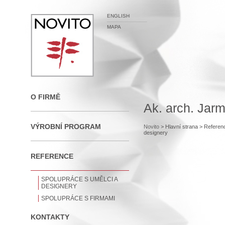
ENGLISH
MAPA
O FIRMĚ
Ak. arch. Jar
VÝROBNÍ PROGRAM
Novito
> Hlavní strana
> Referen
designery
REFERENCE
SPOLUPRÁCE S UMĚLCI A
DESIGNERY
SPOLUPRÁCE S FIRMAMI
KONTAKTY