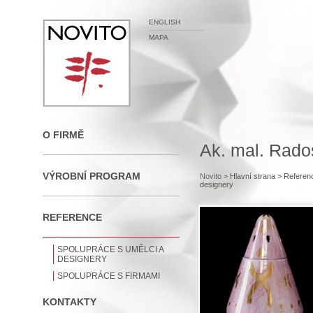
ENGLISH
MAPA
O FIRMĚ
Ak. mal. Rado
VÝROBNÍ PROGRAM
Novito
> Hlavní strana
> Referen
designery
REFERENCE
SPOLUPRÁCE S UMĚLCI A
DESIGNERY
SPOLUPRÁCE S FIRMAMI
KONTAKTY