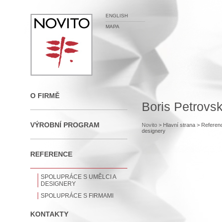
ENGLISH
MAPA
O FIRMĚ
Boris Petrovs
VÝROBNÍ PROGRAM
Novito
> Hlavní strana
> Referen
designery
REFERENCE
SPOLUPRÁCE S UMĚLCI A
DESIGNERY
SPOLUPRÁCE S FIRMAMI
KONTAKTY