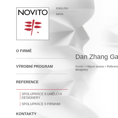
ENGLISH
MAPA
O FIRMĚ
Dan Zhang Ga
VÝROBNÍ PROGRAM
Novito
> Hlavní strana
> Referen
designery
REFERENCE
SPOLUPRÁCE S UMĚLCI A
DESIGNERY
SPOLUPRÁCE S FIRMAMI
KONTAKTY