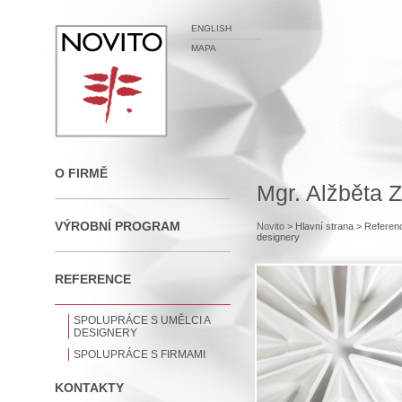
ENGLISH
MAPA
O FIRMĚ
Mgr. Alžběta 
VÝROBNÍ PROGRAM
Novito
> Hlavní strana
> Referen
designery
REFERENCE
SPOLUPRÁCE S UMĚLCI A
DESIGNERY
SPOLUPRÁCE S FIRMAMI
KONTAKTY